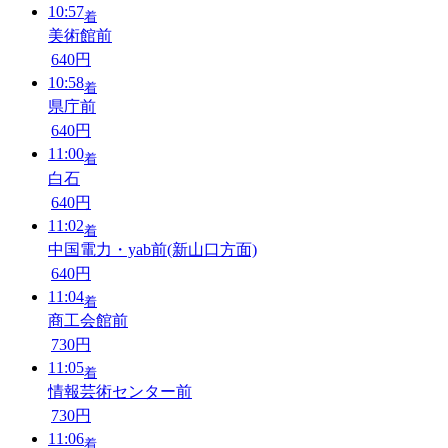
10:57
着
美術館前
640円
10:58
着
県庁前
640円
11:00
着
白石
640円
11:02
着
中国電力・yab前(新山口方面)
640円
11:04
着
商工会館前
730円
11:05
着
情報芸術センター前
730円
11:06
着