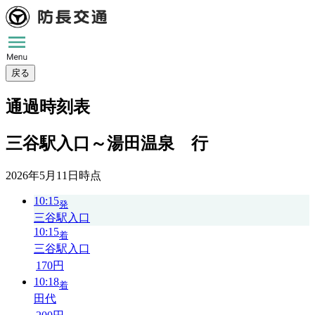
戻る
通過時刻表
三谷駅入口～湯田温泉 行
2026年5月11日
時点
10:15
発
三谷駅入口
10:15
着
三谷駅入口
170円
10:18
着
田代