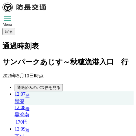
戻る
通過時刻表
サンパークあじす～秋穂漁港入口 行
2026年5月10日
時点
通過済みのバス停を見る
12:07
発
黒潟
12:08
着
黒潟南
170円
12:09
着